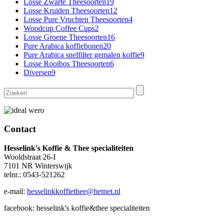
Losse Zwarte Theesoorten
19
Losse Kruiden Theesoorten
12
Losse Pure Vruchten Theesoorten
4
Woodcup Coffee Cups
2
Losse Groene Theesoorten
16
Pure Arabica koffiebonen
20
Pure Arabica snelfilter gemalen koffie
9
Losse Rooibos Theesoorten
6
Diversen
9
Contact
Hesselink's Koffie & Thee specialiteiten
Wooldstraat 26-I
7101 NR Winterswijk
telnr.: 0543-521262
e-mail:
hesselinkkoffiethee@hetnet.nl
facebook: hesselink's koffie&thee specialiteiten