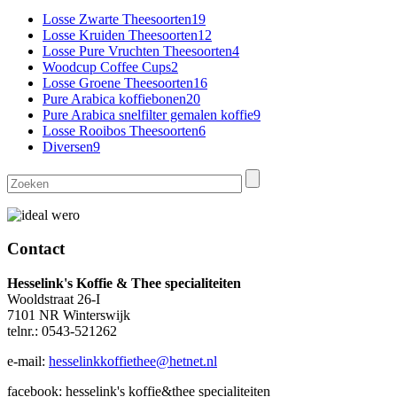
Losse Zwarte Theesoorten
19
Losse Kruiden Theesoorten
12
Losse Pure Vruchten Theesoorten
4
Woodcup Coffee Cups
2
Losse Groene Theesoorten
16
Pure Arabica koffiebonen
20
Pure Arabica snelfilter gemalen koffie
9
Losse Rooibos Theesoorten
6
Diversen
9
Contact
Hesselink's Koffie & Thee specialiteiten
Wooldstraat 26-I
7101 NR Winterswijk
telnr.: 0543-521262
e-mail:
hesselinkkoffiethee@hetnet.nl
facebook: hesselink's koffie&thee specialiteiten