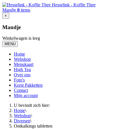
Hesselink - Koffie Thee
Mandje
0
items
×
Mandje
Winkelwagen is leeg
MENU
Home
Webshop
Menukaart
High Tea
Over ons
Foto's
Kerst Pakketten
Contact
Mijn account
U bevindt zich hier:
Home
\
Webshop
\
Diversen
\
Ontkalkings tabletten