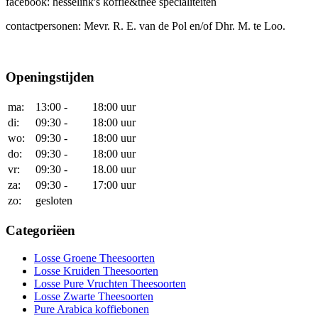
facebook: hesselink's koffie&thee specialiteiten
contactpersonen: Mevr. R. E. van de Pol en/of Dhr. M. te Loo.
Openingstijden
ma:
13:00 -
18:00 uur
di:
09:30 -
18:00 uur
wo:
09:30 -
18:00 uur
do:
09:30 -
18:00 uur
vr:
09:30 -
18.00 uur
za:
09:30 -
17:00 uur
zo:
gesloten
Categoriëen
Losse Groene Theesoorten
Losse Kruiden Theesoorten
Losse Pure Vruchten Theesoorten
Losse Zwarte Theesoorten
Pure Arabica koffiebonen