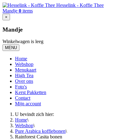
Hesselink - Koffie Thee
Mandje
0
items
×
Mandje
Winkelwagen is leeg
MENU
Home
Webshop
Menukaart
High Tea
Over ons
Foto's
Kerst Pakketten
Contact
Mijn account
U bevindt zich hier:
Home
\
Webshop
\
Pure Arabica koffiebonen
\
Rainforest Casita bonen