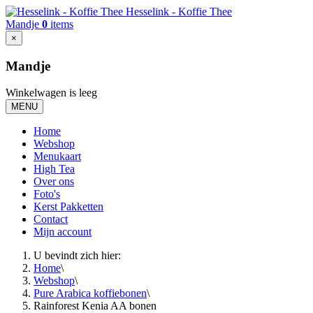
Hesselink - Koffie Thee
Mandje
0
items
×
Mandje
Winkelwagen is leeg
MENU
Home
Webshop
Menukaart
High Tea
Over ons
Foto's
Kerst Pakketten
Contact
Mijn account
U bevindt zich hier:
Home
\
Webshop
\
Pure Arabica koffiebonen
\
Rainforest Kenia AA bonen